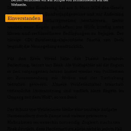
Webseite.
Der Deutsche Bundestag hat am 5. März 2026 das Gesetz
zur Änderung des Bundesjagdgesetzes und zur Änderung
Einverstanden
des Bundesnaturschutzgesetzes beschlossen. Damit
werden neue Regeln geschaffen, um Wölfe künftig unter
klaren und rechtssicheren Bedingungen zu bejagen. Der
hiesige CDU-Bundestagsabgeordnete Sascha van Beek
begrüßt die Neuregelung ausdrücklich.
Für den Kreis Wesel habe das Thema besondere
Bedeutung, betont van Beek. Als Wolfsgebiet sei die Region
in den vergangenen Jahren immer wieder von Problemen
im Zusammenhang mit Wölfen und der Tierhaltung
betroffen gewesen. „Unsere Weidetierhalter brauchen
verlässliche Unterstützung und endlich klare Regeln im
Umgang mit dem Wolf“, so van Beek.
Der Schutz von Weidetieren bleibe eine zentrale Aufgabe.
Herdenschutz durch Zäune und weitere präventive
Maßnahmen sei weiterhin notwendig. Zugleich macht van
Beek deutlich, dass Herdenschutz allein nicht in jedem Fall