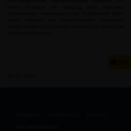
revierübergreifende Managementpläne aufstellen, auf
deren Grundlage die Bejagung nach regionalen
Erfordernissen vorgenommen wird. Problemwölfe sollen
zudem schneller und unbürokratischer entnommen
werden können. Der präventive Herdenschutz bleibt dabei
ein zentraler Baustein.
06.03.2026
IMPRESSUM
DATENSCHUTZ
KONTAKT
CDU Deutschlands