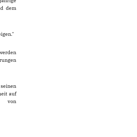
ährige
und dem
eigen."
 werden
örungen
 seinen
eit auf
ab von