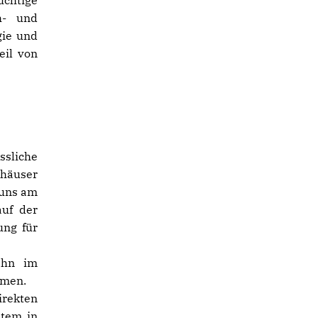
üchtige
h- und
gie und
eil von
ssliche
nhäuser
 uns am
auf der
ung für
ahn im
mmen.
irekten
stem in