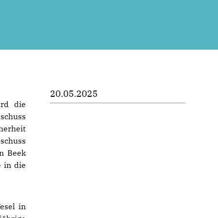
20.05.2025
rd die
sschuss
herheit
schuss
an Beek
 in die
esel in