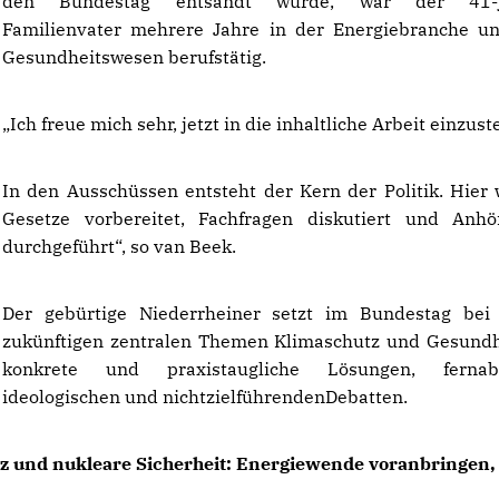
den Bundestag entsandt wurde, war der 41-j
Familienvater mehrere Jahre in der Energiebranche 
Gesundheitswesen berufstätig.
Ich freue mich sehr, jetzt in die inhaltliche Arbeit einzust
In den Ausschüssen entsteht der Kern der Politik. Hier
Gesetze vorbereitet, Fachfragen diskutiert und Anh
durchgeführt“, so van Beek.
Der gebürtige Niederrheiner setzt im Bundestag bei
zukünftigen zentralen Themen Klimaschutz und Gesundh
konkrete und praxistaugliche Lösungen, fern
ideologischen und nichtzielführendenDebatten.
z und nukleare Sicherheit: Energiewende voranbringen,