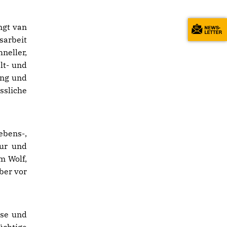
ngt van
sarbeit
neller,
lt- und
ung und
sliche
ebens-,
tur und
m Wolf,
ber vor
sse und