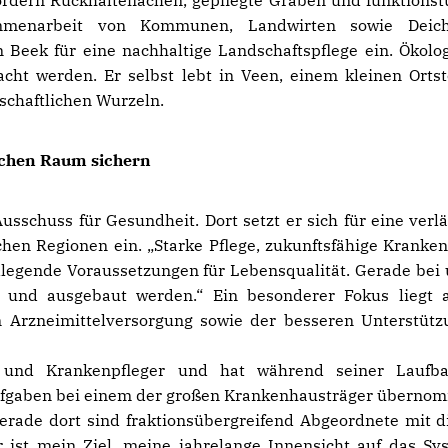
dern Rückhalteflächen, gepflegte Gräben und funktionst
mmenarbeit von Kommunen, Landwirten sowie Deic
 Beek für eine nachhaltige Landschaftspflege ein. Ökolo
acht werden. Er selbst lebt in Veen, einem kleinen Ortst
schaftlichen Wurzeln.
ichen Raum sichern
usschuss für Gesundheit. Dort setzt er sich für eine verlä
hen Regionen ein. „Starke Pflege, zukunftsfähige Kranke
legende Voraussetzungen für Lebensqualität. Gerade bei
 und ausgebaut werden.“ Ein besonderer Fokus liegt 
n Arzneimittelversorgung sowie der besseren Unterstütz
- und Krankenpfleger und hat während seiner Laufb
ufgaben bei einem der großen Krankenhausträger überno
rade dort sind fraktionsübergreifend Abgeordnete mit d
r ist mein Ziel, meine jahrelange Innensicht auf das Sy