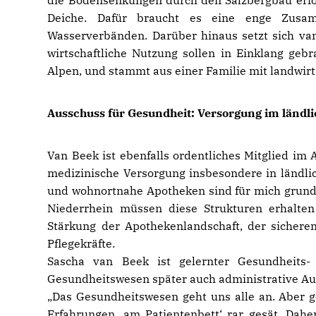
die Bodensenkungen durch den Salzbergbau erfor
Deiche. Dafür braucht es eine enge Zusa
Wasserverbänden. Darüber hinaus setzt sich van
wirtschaftliche Nutzung sollen in Einklang gebr
Alpen, und stammt aus einer Familie mit landwirt
Ausschuss für Gesundheit: Versorgung im ländl
Van Beek ist ebenfalls ordentliches Mitglied im A
medizinische Versorgung insbesondere in ländlic
und wohnortnahe Apotheken sind für mich grund
Niederrhein müssen diese Strukturen erhalten
Stärkung der Apothekenlandschaft, der sichere
Pflegekräfte.
Sascha van Beek ist gelernter Gesundheits
Gesundheitswesen später auch administrative A
Das Gesundheitswesen geht uns alle an. Aber ge
Erfahrungen ‚am Patientenbett‘ rar gesät. Dahe