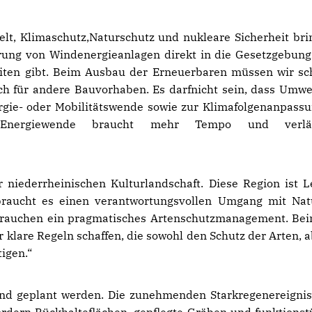
lt, Klimaschutz,Naturschutz und nukleare Sicherheit bri
erung von Windenergieanlagen direkt in die Gesetzgebung
eiten gibt. Beim Ausbau der Erneuerbaren müssen wir sch
auch für andere Bauvorhaben. Es darfnicht sein, dass Umwe
rgie- oder Mobilitätswende sowie zur Klimafolgenanpass
 Energiewende braucht mehr Tempo und verläs
 niederrheinischen Kulturlandschaft. Diese Region ist L
braucht es einen verantwortungsvollen Umgang mit Na
r brauchen ein pragmatisches Artenschutzmanagement. Bei
klare Regeln schaffen, die sowohl den Schutz der Arten, a
igen.“
d geplant werden. Die zunehmenden Starkregenereigni