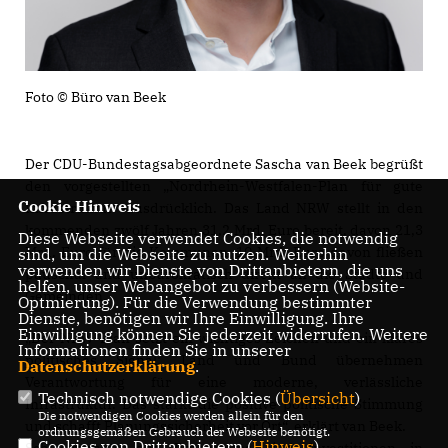
Foto © Büro van Beek
Der CDU-Bundestagsabgeordnete Sascha van Beek begrüßt
den vorgestellten „Nordrhein-Westfalen-Plan für gute
Cookie Hinweis
Infrastruktur“ ausdrücklich. Das Land NRW stellt in den
kommenden zwölf Jahren 31,2 Mrd. Euro bereit, davon 21,3
Diese Webseite verwendet Cookies, die notwendig
Mrd. Euro für die Kommunen, 10 Mrd. Euro davon fließen
sind, um die Webseite zu nutzen. Weiterhin
verwenden wir Dienste von Drittanbietern, die uns
pauschal und unbürokratisch direkt an die Städte und
helfen, unser Webangebot zu verbessern (Website-
Gemeinden.
Optmierung). Für die Verwendung bestimmter
Dienste, benötigen wir Ihre Einwilligung. Ihre
Einwilligung können Sie jederzeit widerrufen. Weitere
Der NRW-Plan setzt ein wichtiges Zeichen und ein klares
Informationen finden Sie in unserer
politisches Signal: Land und Bund übernehmen
Datenschutzerklärung
.
Verantwortung für eine moderne, verlässliche
Technisch notwendige Cookies (
Übersicht
)
Infrastruktur. Das stärkt die positive politische Stimmung
Die notwendigen Cookies werden allein für den
und schafft Planungssicherheit vor Ort“, erklärt van Beek.
ordnungsgemäßen Gebrauch der Webseite benötigt.
Cookies von Drittanbietern (
Hinweis
)