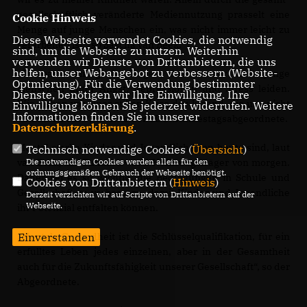
gesellschaftlich veränderte Mediennutzung prasselt eine
Cookie Hinweis
Menge auf junge Menschen ein, was nicht immer leicht zu
Diese Webseite verwendet Cookies, die notwendig
verarbeiten ist“, so Sascha van Beek.
sind, um die Webseite zu nutzen. Weiterhin
verwenden wir Dienste von Drittanbietern, die uns
helfen, unser Webangebot zu verbessern (Website-
Es macht mir große Sorgen, dass immer mehr junge
Optmierung). Für die Verwendung bestimmter
Menschen unter Angst, Depressionen und Stress leiden.
Dienste, benötigen wir Ihre Einwilligung. Ihre
Wir stehen vor einer stillen Krise der Jugend, die uns nicht
Einwilligung können Sie jederzeit widerrufen. Weitere
Informationen finden Sie in unserer
kaltlassen darf“, betonte der CDU-Bundestagsabgeordnete.
Datenschutzerklärung
.
Mental starke Kinder und Jugendliche von heute sind, laut
Technisch notwendige Cookies (
Übersicht
)
van Beek, die Zukunfts- und Hoffnungsträger von morgen.
Die notwendigen Cookies werden allein für den
ordnungsgemäßen Gebrauch der Webseite benötigt.
Daher sei es so wichtig, die Bedingungen in Schule und
Cookies von Drittanbietern (
Hinweis
)
Gesellschaft zu verbessern, damit Kinder und Jugendliche
Derzeit verzichten wir auf Scripte von Drittanbietern auf der
Webseite.
ihr Potenzial entfalten können.
Mentale Gesundheit ist die Schlüsselqualifikation, für ein
Einverstanden
erfülltes Leben jedes einzelnen, aber in der Gesamtheit
auch für die Zukunftsfähigkeit unserer Gesellschaft“, so der
Abgeordnete.