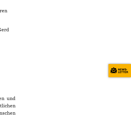
hren
Gerd
hen und
tlichen
enschen