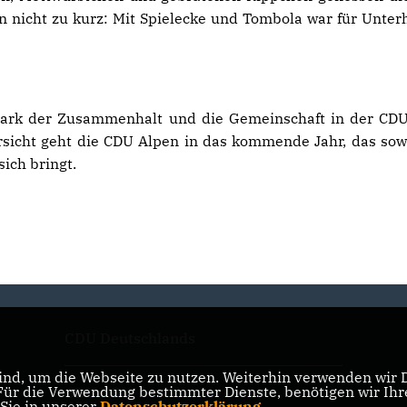
 nicht zu kurz: Mit Spielecke und Tombola war für Unter
stark der Zusammenhalt und die Gemeinschaft in der CD
rsicht geht die CDU Alpen in das kommende Jahr, das sow
ich bringt.
CDU Deutschlands
nd, um die Webseite zu nutzen. Weiterhin verwenden wir Di
r die Verwendung bestimmter Dienste, benötigen wir Ihre 
CDU NRW
 Sie in unserer
Datenschutzerklärung
.