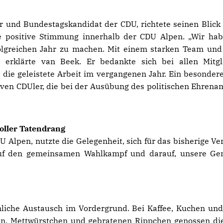
und Bundestagskandidat der CDU, richtete seinen Blick 
 positive Stimmung innerhalb der CDU Alpen. „Wir ha
folgreichen Jahr zu machen. Mit einem starken Team und
 erklärte van Beek. Er bedankte sich bei allen Mitgl
die geleistete Arbeit im vergangenen Jahr. Ein besonder
iven CDUler, die bei der Ausübung des politischen Ehrenam
oller Tatendrang
Alpen, nutzte die Gelegenheit, sich für das bisherige Ve
 auf den gemeinsamen Wahlkampf und darauf, unsere G
liche Austausch im Vordergrund. Bei Kaffee, Kuchen un
ien, Mettwürstchen und gebratenen Rippchen genossen di