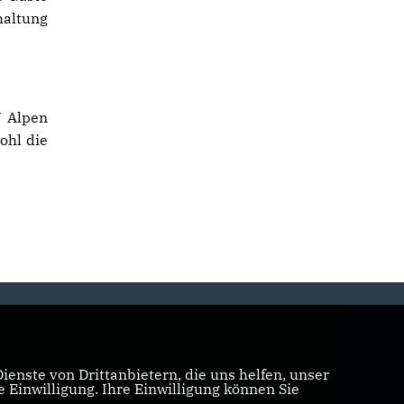
haltung
U Alpen
ohl die
enste von Drittanbietern, die uns helfen, unser
Einwilligung. Ihre Einwilligung können Sie