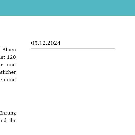
05.12.2024
U Alpen
ast 120
er und
tlicher
sen und
Ehrung
und ihr