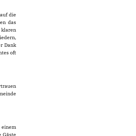
auf die
ben das
 klaren
iedern,
er Dank
tes oft
rtrauen
emeinde
d einem
e Gäste