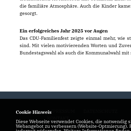
die familiäre Atmosphäre. Auch die Kinder kamen
gesorgt.
Ein erfolgreiches Jahr 2025 vor Augen
Das CDU-Familienfest zeigte einmal mehr, wie 
sind. Mit vielen motivierenden Worten und Zuve
Bundestagswahl als auch die Kommunalwahl mit s
IMPRESSUM
DATENSCHUTZ
Cookie Hinweis
KONTAKT
Diese Webseite verwendet Cookies, die notwendig si
Webangebot zu verbessern (Website-Optmierung). Fü
jederzeit widerrufen. Weitere Informationen finden