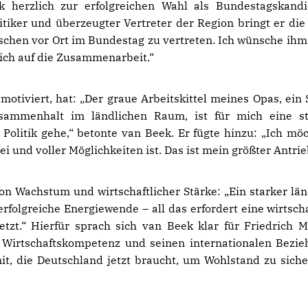
ek herzlich zur erfolgreichen Wahl als Bundestagskand
tiker und überzeugter Vertreter der Region bringt er die
chen vor Ort im Bundestag zu vertreten. Ich wünsche ihm 
ich auf die Zusammenarbeit.“
motiviert, hat: „Der graue Arbeitskittel meines Opas, ein
sammenhalt im ländlichen Raum, ist für mich eine s
Politik gehe,“ betonte van Beek. Er fügte hinzu: „Ich möc
ei und voller Möglichkeiten ist. Das ist mein größter Antrie
von Wachstum und wirtschaftlicher Stärke: „Ein starker län
folgreiche Energiewende – all das erfordert eine wirtscha
zt.“ Hierfür sprach sich van Beek klar für Friedrich M
r Wirtschaftskompetenz und seinen internationalen Bezi
t, die Deutschland jetzt braucht, um Wohlstand zu sich