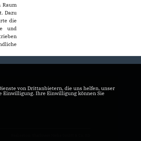
en Raum
t. Dazu
rte die
ve und
trieben
ndliche
enste von Drittanbietern, die uns helfen, unser
Einwilligung. Ihre Einwilligung können Sie
Realisation: Sharkness Media GmbH & Co. KG