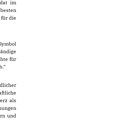
idat im
 besten
für die
 Symbol
tändige
hte für
b.“
dlicher
ftliche
erz als
ehungen
ern und