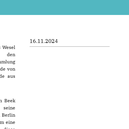
16.11.2024
s Wesel
r den
ammlung
rde von
de aus
an Beek
seine
 Berlin
um eine