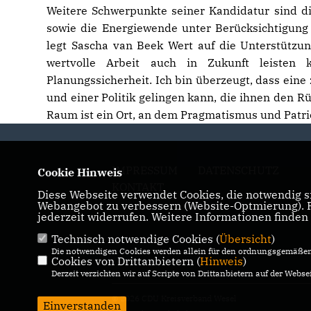
Weitere Schwerpunkte seiner Kandidatur sind d
sowie die Energiewende unter Berücksichtigung
legt Sascha van Beek Wert auf die Unterstützun
wertvolle Arbeit auch in Zukunft leisten 
Planungssicherheit. Ich bin überzeugt, dass eine
und einer Politik gelingen kann, die ihnen den Rü
Raum ist ein Ort, an dem Pragmatismus und Patri
IMPRESSUM
DATENSCHUTZ
Cookie Hinweis
KONTAKT
Diese Webseite verwendet Cookies, die notwendig si
Webangebot zu verbessern (Website-Optmierung). Fü
jederzeit widerrufen. Weitere Informationen finden
Technisch notwendige Cookies (
Übersicht
)
Die notwendigen Cookies werden allein für den ordnungsgemäßen 
Cookies von Drittanbietern (
Hinweis
)
Derzeit verzichten wir auf Scripte von Drittanbietern auf der Websei
© 2026 CDU Kreisverband Wesel
Einverstanden