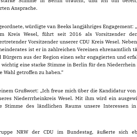
starke Stimme in Berlin braucht, und ich bin bereit
erten Ansprache.
geordnete, würdigte van Beeks langjähriges Engagement: „
im Kreis Wesel, führt seit 2016 als Vorsitzender d
ertretender Vorsitzender unserer CDU Kreis Wesel. Neben
inderates ist er in zahlreichen Vereinen ehrenamtlich tät
d Bürgern aus der Region einen sehr engagierten und erf
wichtig eine starke Stimme in Berlin für den Niederrhein 
e Wahl getroffen zu haben.“
 seinem Grußwort: „Ich freue mich über die Kandidatur von
eres Niederrrheinkreis Wesel. Mit ihm wird ein ausgew
ke Stimme des ländlichen Raums unsere Interessen in
sgruppe NRW der CDU im Bundestag, äußerte sich ebe