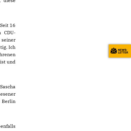
, diese
Seit 16
en CDU-
 seiner
ig. Ich
ahrenen
ist und
 Sascha
iesener
 Berlin
nfalls