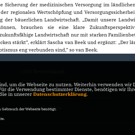
ie Sicherung der medizinischen Versorgung im ländlich
 der regionalen Wertschöpfung und Versorgungssicherhei
g der bäuerlichen Landwirtschaft. „Damit unsere Landwi
können, brauchen sie eine klare Zukunftsperspekti
 zukunftsfähige Landwirtschaft nur mit starken Familienbe
cken stärkt“, erklärt Sascha van Beek und ergänzt: „Der lä
otismus eng verbunden sind,“ so van Beek.
CDU Deutschlands
nd, um die Webseite zu nutzen. Weiterhin verwenden wir Di
r die Verwendung bestimmter Dienste, benötigen wir Ihre 
CDU NRW
 Sie in unserer
Datenschutzerklärung
.
Landtagsfraktion
Gebrauch der Webseite benötigt.
te.