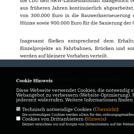
die CDU den NRW-Landeshaushalt maßgeblich ver
aus früheren Jahren kontinuierlich abgearbeitet
von 300.000 Euro in die Bauwerkserneuerung d
Hünxe sowie 900.000 Euro für die Sanierung der 
Insgesamt fließen entsprechend dem Erhal
Einzelprojekte an Fahrbahnen, Brücken und son
werden auf kleinere Vorhaben verteilt.
IMPRESSUM
DATENSCHUTZ
Cookie Hinweis
KONTAKT
Diese Webseite verwendet Cookies, die notwendig si
Webangebot zu verbessern (Website-Optmierung). Fü
jederzeit widerrufen. Weitere Informationen finden
Technisch notwendige Cookies (
Übersicht
)
Die notwendigen Cookies werden allein für den ordnungsgemäßen 
Cookies von Drittanbietern (
Hinweis
)
Derzeit verzichten wir auf Scripte von Drittanbietern auf der Websei