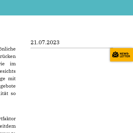
21.07.2023
önliche
Brücken
wie im
esichts
ege mit
ngebote
ität so
tfaktor
Seitdem