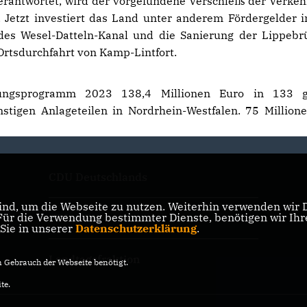
antwortet, wird der vorgefundene Verschleiß der Verke
. Jetzt investiert das Land unter anderem Fördergelder 
es Wesel-Datteln-Kanal und die Sanierung der Lippebr
Ortsdurchfahrt von Kamp-Lintfort.
tungsprogramm 2023 138,4 Millionen Euro in 133 g
stigen Anlageteilen in Nordrhein-Westfalen. 75 Million
CDU Deutschlands
nd, um die Webseite zu nutzen. Weiterhin verwenden wir Di
r die Verwendung bestimmter Dienste, benötigen wir Ihre 
CDU NRW
 Sie in unserer
Datenschutzerklärung
.
Landtagsfraktion
Gebrauch der Webseite benötigt.
te.