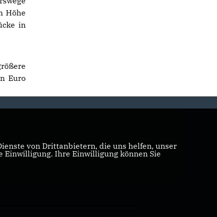
hrswege
in Höhe
ücke in
rößere
en Euro
enste von Drittanbietern, die uns helfen, unser
Einwilligung. Ihre Einwilligung können Sie